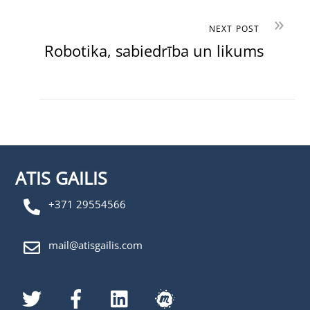
»
NEXT POST
Robotika, sabiedrība un likums
ATIS GAILIS
+371 29554566
mail@atisgailis.com
Twitter
Facebook
LinkedIn
MeetUp