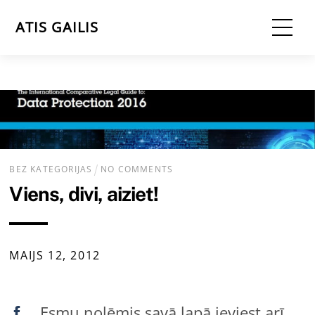
Skip
Me
ATIS GAILIS
to
content
BEZ KATEGORIJAS
NO COMMENTS
Viens, divi, aiziet!
MAIJS
12
,
2012
Esmu nolēmis savā lapā ieviest arī