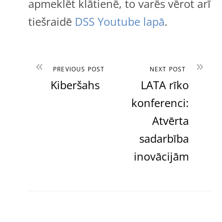
apmeklēt klātienē, to varēs vērot arī
tiešraidē
DSS Youtube lapā
.
«
»
PREVIOUS POST
NEXT POST
Kiberšahs
LATA rīko
konferenci:
Atvērta
sadarbība
inovācijām