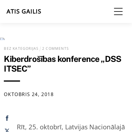
Skip
Me
ATIS GAILIS
to
content
BEZ KATEGORIJAS
2 COMMENTS
Kiberdrošības konference „DSS
ITSEC”
OKTOBRIS
24
,
2018
Rīt, 25. oktobrī, Latvijas Nacionālajā