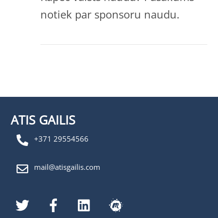
notiek par sponsoru naudu.
ATIS GAILIS
+371 29554566
mail@atisgailis.com
Twitter
Facebook
LinkedIn
MeetUp