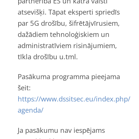
partnerība ES un katrā valstī
atsevišķi. Tāpat eksperti spriedīs
par 5G drošību, šifrētājvīrusiem,
dažādiem tehnoloģiskiem un
administratīviem risinājumiem,
tīkla drošību u.tml.
Pasākuma programma pieejama
šeit:
https://www.dssitsec.eu/index.php/
agenda/
Ja pasākumu nav iespējams