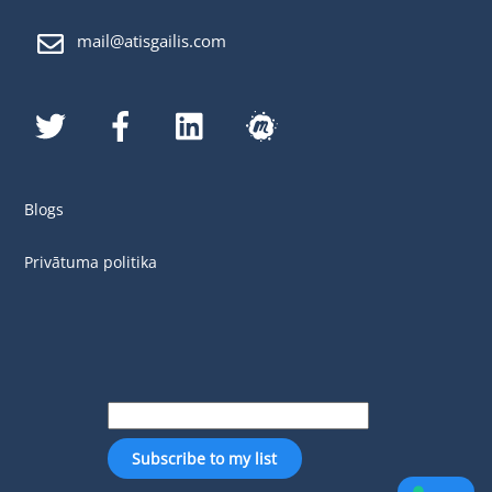
mail@atisgailis.com
Twitter
Facebook
LinkedIn
MeetUp
Blogs
Privātuma politika