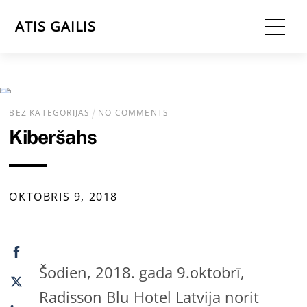
Skip
Me
ATIS GAILIS
to
content
BEZ KATEGORIJAS
NO COMMENTS
Kiberšahs
OKTOBRIS
9
,
2018
Šodien, 2018. gada 9.oktobrī,
Radisson Blu Hotel Latvija norit